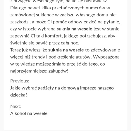
z
przyjęcia weselnego tyle, na ile się nastawiasz
.
Dlatego nawet kilka przetańczonych numerów w
zamówionej sukience w zaciszu własnego domu nie
zaszkodzi, a może Ci pomóc odpowiedzieć na pytanie,
czy w istocie wybrana
suknia na wesele
jest w stanie
zapewnić Ci taki komfort, jakiego potrzebujesz, aby
świetnie się bawić przez całą noc.
Teraz już wiesz, że
suknia na wesele
to zdecydowanie
więcej niż trendy i podkreślenie atutów. Wyposażona
w tę wiedzę możesz śmiało przejść do tego, co
najprzyjemniejsze: zakupów!
Continue
Previous:
Jakie wybrać gadżety na domową imprezę naszego
Reading
dziecka?
Next:
Alkohol na wesele