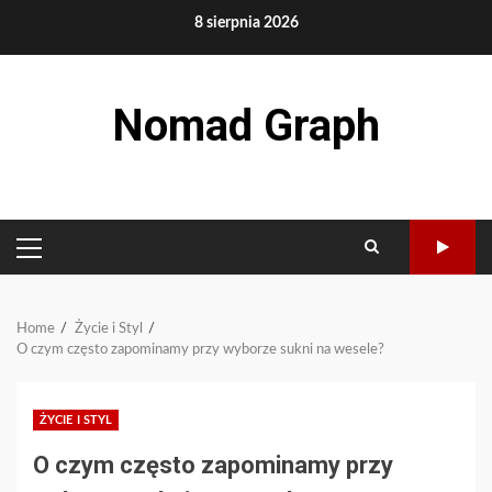
Skip
8 sierpnia 2026
to
content
Nomad Graph
PRIMARY
MENU
Home
Życie i Styl
O czym często zapominamy przy wyborze sukni na wesele?
ŻYCIE I STYL
O czym często zapominamy przy