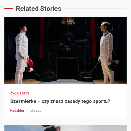
Related Stories
ŻYCIE I STYL
Szermierka – czy znasz zasady tego sportu?
Redaktor
4 lata ago