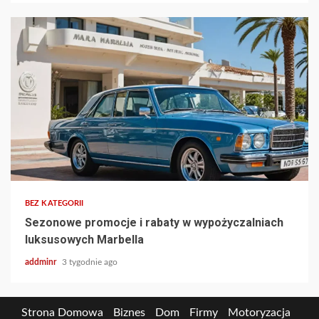
BEZ KATEGORII
Sezonowe promocje i rabaty w wypożyczalniach
luksusowych Marbella
addminr
3 tygodnie ago
Strona Domowa
Biznes
Dom
Firmy
Motoryzacja