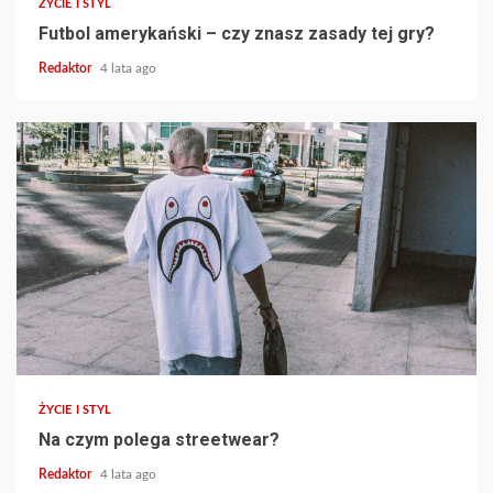
ŻYCIE I STYL
Futbol amerykański‎‎‎‎ – czy znasz zasady tej gry?
Redaktor
4 lata ago
ŻYCIE I STYL
Na czym polega streetwear?
Redaktor
4 lata ago