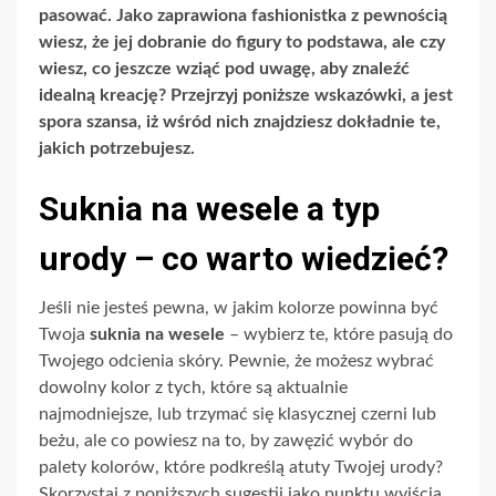
pasować. Jako zaprawiona fashionistka z pewnością
wiesz, że jej dobranie do figury to podstawa, ale czy
wiesz, co jeszcze wziąć pod uwagę, aby znaleźć
idealną kreację? Przejrzyj poniższe wskazówki, a jest
spora szansa, iż wśród nich znajdziesz dokładnie te,
jakich potrzebujesz.
Suknia na wesele a typ
urody – co warto wiedzieć?
Jeśli nie jesteś pewna, w jakim kolorze powinna być
Twoja
suknia na wesele
– wybierz
te
, które pasują do
Twojego odcienia skóry.
Pewnie, że
możesz wybrać
dowolny kolor z tych, które są aktualnie
najmodniejsze, lub trzymać się klasycznej czerni lub
beżu
, ale co powiesz na to, by
zawęzić
wybór do
palety kolorów, które podkreślą atuty Twojej urody?
Skorzystaj z poniższych sugestii jako punktu wyjścia