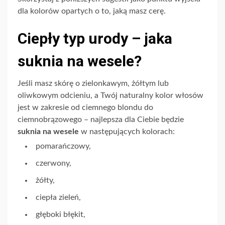
dla kolorów opartych
o
to, jaką masz cerę.
Ciepły typ urody – jaka
suknia na wesele?
J
eśli masz skórę o zielonkawym, żółtym lub
oliwkowym odcieniu, a Twój naturalny kolor włosów
jest w zakresie od ciemnego blondu do
ciemnobrązowego – najlepsza dla Ciebie będzie
suknia na wesele
w następujących kolorach:
pomarańczowy,
czerw
ony,
żółty,
ciepła zieleń,
głęboki błękit,