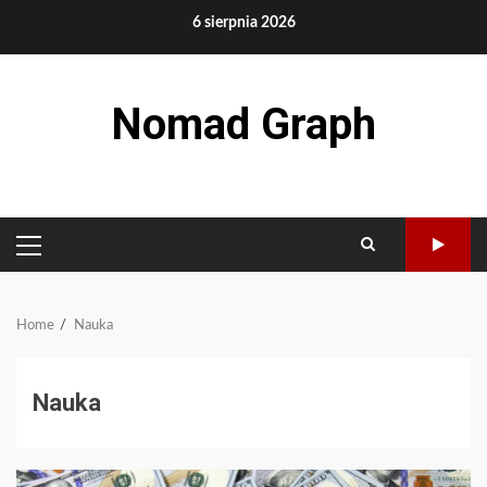
Skip
6 sierpnia 2026
to
content
Nomad Graph
PRIMARY
MENU
Home
Nauka
Nauka