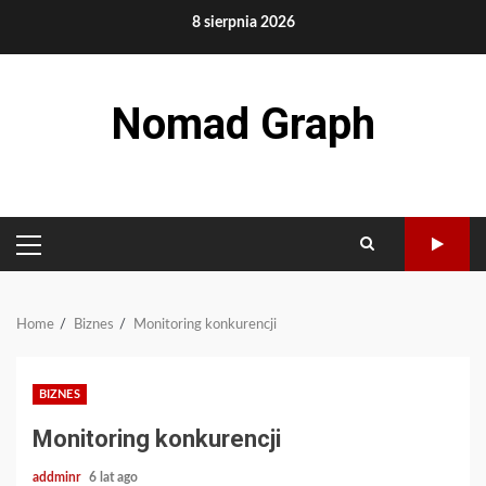
Skip
8 sierpnia 2026
to
content
Nomad Graph
PRIMARY
MENU
Home
Biznes
Monitoring konkurencji
BIZNES
Monitoring konkurencji
addminr
6 lat ago