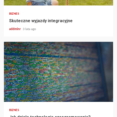
BIZNES
Skuteczne wyjazdy integracyjne
addminr
3 lata ago
BIZNES