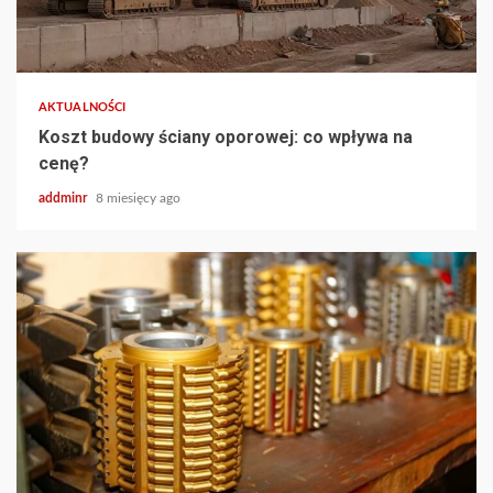
AKTUALNOŚCI
Koszt budowy ściany oporowej: co wpływa na
cenę?
addminr
8 miesięcy ago