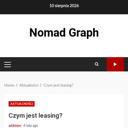
Skip
10 sierpnia 2026
to
content
Nomad Graph
PRIMARY
MENU
Home
Aktualności
Czym jest leasing?
AKTUALNOŚCI
Czym jest leasing?
addminr
4 lata ago