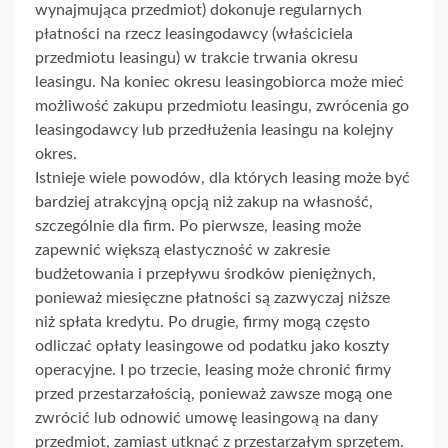
wynajmująca przedmiot) dokonuje regularnych
płatności na rzecz leasingodawcy (właściciela
przedmiotu leasingu) w trakcie trwania okresu
leasingu. Na koniec okresu leasingobiorca może mieć
możliwość zakupu przedmiotu leasingu, zwrócenia go
leasingodawcy lub przedłużenia leasingu na kolejny
okres.
Istnieje wiele powodów, dla których leasing może być
bardziej atrakcyjną opcją niż zakup na własność,
szczególnie dla firm. Po pierwsze, leasing może
zapewnić większą elastyczność w zakresie
budżetowania i przepływu środków pieniężnych,
ponieważ miesięczne płatności są zazwyczaj niższe
niż spłata kredytu. Po drugie, firmy mogą często
odliczać opłaty leasingowe od podatku jako koszty
operacyjne. I po trzecie, leasing może chronić firmy
przed przestarzałością, ponieważ zawsze mogą one
zwrócić lub odnowić umowę leasingową na dany
przedmiot, zamiast utknąć z przestarzałym sprzętem.