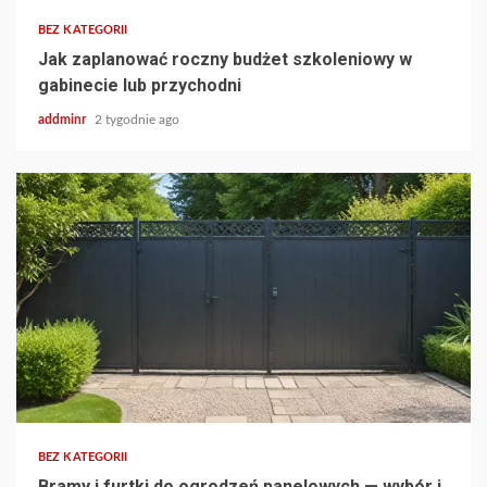
BEZ KATEGORII
Jak zaplanować roczny budżet szkoleniowy w
gabinecie lub przychodni
addminr
2 tygodnie ago
BEZ KATEGORII
Bramy i furtki do ogrodzeń panelowych — wybór i