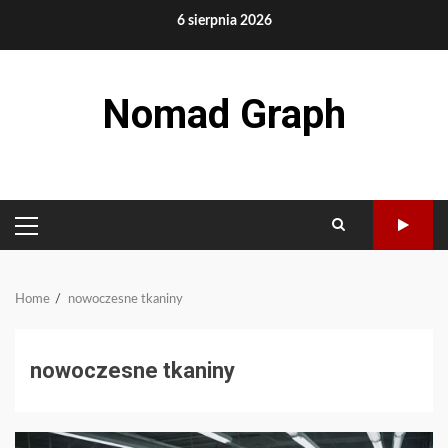
Skip
6 sierpnia 2026
to
content
Nomad Graph
PRIMARY
MENU
Home
nowoczesne tkaniny
nowoczesne tkaniny