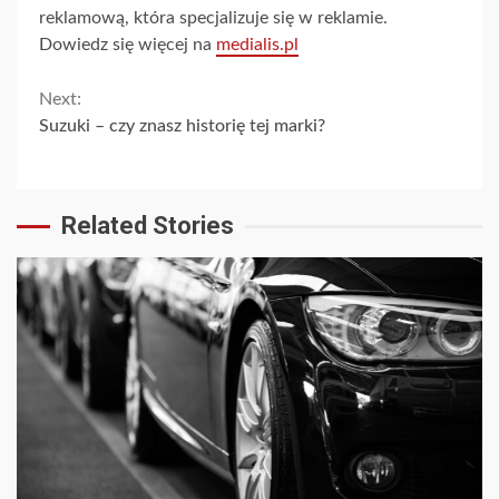
reklamową, która specjalizuje się w reklamie.
Dowiedz się więcej na
medialis.pl
Continue
Next:
Suzuki – czy znasz historię tej marki?
Reading
Related Stories