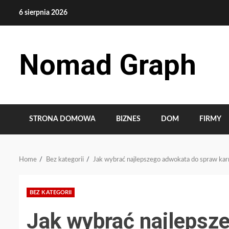
Skip
6 sierpnia 2026
to
content
Nomad Graph
STRONA DOMOWA
BIZNES
DOM
FIRMY
Home
Bez kategorii
Jak wybrać najlepszego adwokata do spraw ka
BEZ KATEGORII
Jak wybrać najlepsz