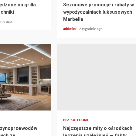
dzone na grilla:
Sezonowe promocje i rabaty w
echniki
wypożyczalniach luksusowych
Marbella
nie ago
addminr
2 tygodnie ago
BEZ KATEGORII
 szynoprzewodów
Najczęstsze mity o ośrodkach
ych ze
leczenia uzależnień — fakty