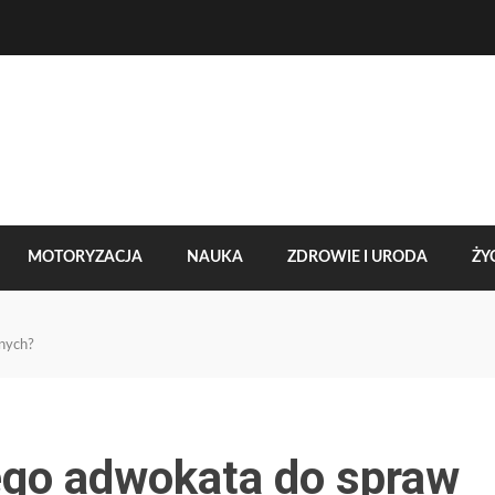
MOTORYZACJA
NAUKA
ZDROWIE I URODA
ŻYC
rnych?
ego adwokata do spraw