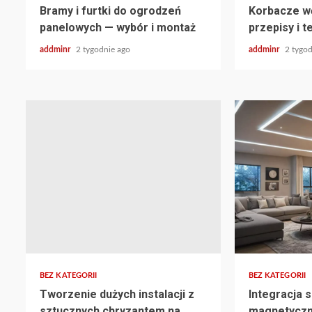
Bramy i furtki do ogrodzeń
Korbacze wę
panelowych — wybór i montaż
przepisy i t
addminr
2 tygodnie ago
addminr
2 tygod
BEZ KATEGORII
BEZ KATEGORII
Tworzenie dużych instalacji z
Integracja
sztucznych chryzantem na
magnetyczn