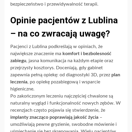
bezpieczeństwo i przewidywalność terapii.
Opinie pacjentów z Lublina
– na co zwracają uwagę?
Pacjenci z Lublina podkreślają w opiniach, że
największe znaczenie ma
komfort i bezbolesność
zabiegu
, jasna komunikacja na każdym etapie oraz
przejrzysty kosztorys. Doceniają, gdy gabinet
zapewnia pełną opiekę: od diagnostyki 3D, przez
plan
leczenia
, po opiekę pozabiegową i wsparcie
higieniczne.
Po zakończonym leczeniu najczęściej chwalone są
naturalny wygląd i funkcjonalność nowych zębów. W
recenzjach często pojawia się stwierdzenie, że
implanty znacząco poprawiają jakość życia
–
umożliwiają pewne gryzienie, swobodne mówienie i
uśmiechanie się bez skrępowania. Wielu pacjentów