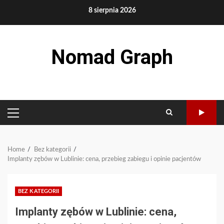
Skip
8 sierpnia 2026
to
content
Nomad Graph
PRIMARY
MENU
Home
Bez kategorii
Implanty zębów w Lublinie: cena, przebieg zabiegu i opinie pacjentów
BEZ KATEGORII
Implanty zębów w Lublinie: cena,