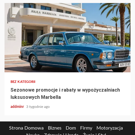
BEZ KATEGORII
Sezonowe promocje i rabaty w wypożyczalniach
luksusowych Marbella
addminr
3 tygodnie ago
Strona Domowa
Biznes
Dom
Firmy
Motoryzacja