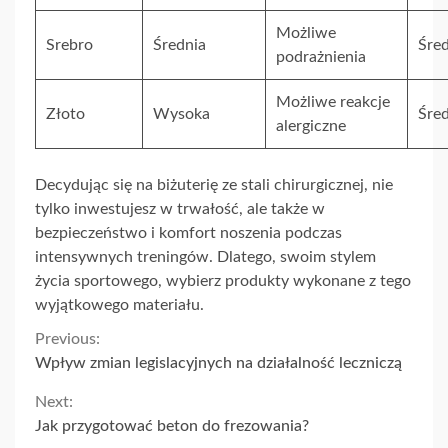
Możliwe
Srebro
Średnia
Śre
podrażnienia
Możliwe reakcje
Złoto
Wysoka
Śre
alergiczne
Decydując się na biżuterię ze stali chirurgicznej, nie
tylko inwestujesz w trwałość, ale także w
bezpieczeństwo i komfort noszenia podczas
intensywnych treningów. Dlatego, swoim stylem
życia sportowego, wybierz produkty wykonane z tego
wyjątkowego materiału.
Continue
Previous:
Wpływ zmian legislacyjnych na działalność leczniczą
Reading
Next:
Jak przygotować beton do frezowania?