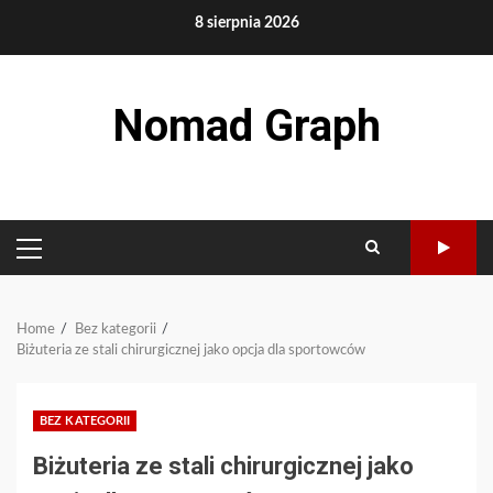
Skip
8 sierpnia 2026
to
content
Nomad Graph
PRIMARY
MENU
Home
Bez kategorii
Biżuteria ze stali chirurgicznej jako opcja dla sportowców
BEZ KATEGORII
Biżuteria ze stali chirurgicznej jako