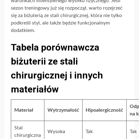
warunkach intensywnego wysiłku fizycznego. Jeśli
sezon treningowy już się rozpoczął, warto rozejrzeć
się za biżuterią ze stali chirurgicznej, która nie tylko
podkreśli styl, ale także będzie funkcjonalnym
dodatkiem.
Tabela porównawcza
biżuterii ze stali
chirurgicznej i innych
materiałów
Odp
Materiał
Wytrzymałość
Hipoalergiczność
na k
Stal
Wysoka
Tak
Tak
chirurgiczna