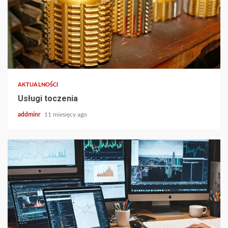
AKTUALNOŚCI
Usługi toczenia
addminr
11 miesięcy ago