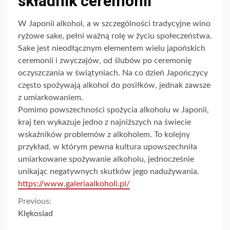
składnik ceremonii
W Japonii alkohol, a w szczególności tradycyjne wino
ryżowe sake, pełni ważną rolę w życiu społeczeństwa.
Sake jest nieodłącznym elementem wielu japońskich
ceremonii i zwyczajów, od ślubów po ceremonię
oczyszczania w świątyniach. Na co dzień Japończycy
często spożywają alkohol do posiłków, jednak zawsze
z umiarkowaniem.
Pomimo powszechności spożycia alkoholu w Japonii,
kraj ten wykazuje jedno z najniższych na świecie
wskaźników problemów z alkoholem. To kolejny
przykład, w którym pewna kultura upowszechniła
umiarkowane spożywanie alkoholu, jednocześnie
unikając negatywnych skutków jego nadużywania.
https://www.galeriaalkoholi.pl/
Continue
Previous:
Klękosiad
Reading