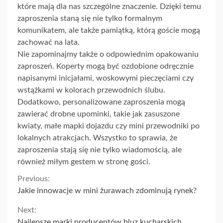
które mają dla nas szczególne znaczenie. Dzięki temu
zaproszenia staną się nie tylko formalnym
komunikatem, ale także pamiątką, którą goście mogą
zachować na lata.
Nie zapominajmy także o odpowiednim opakowaniu
zaproszeń. Koperty mogą być ozdobione odręcznie
napisanymi inicjałami, woskowymi pieczęciami czy
wstążkami w kolorach przewodnich ślubu.
Dodatkowo, personalizowane zaproszenia mogą
zawierać drobne upominki, takie jak zasuszone
kwiaty, małe mapki dojazdu czy mini przewodniki po
lokalnych atrakcjach. Wszystko to sprawia, że
zaproszenia stają się nie tylko wiadomością, ale
również miłym gestem w stronę gości.
Continue
Previous:
Jakie innowacje w mini żurawach zdominują rynek?
Reading
Next:
Najlepsze marki producentów bluz kucharskich