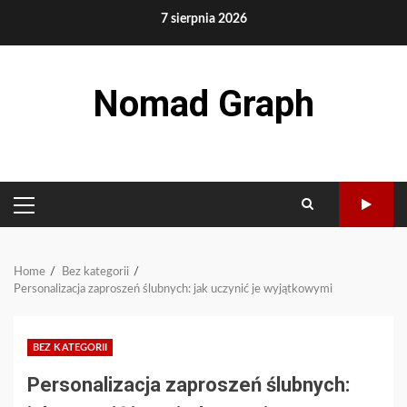
Skip
7 sierpnia 2026
to
content
Nomad Graph
PRIMARY
MENU
Home
Bez kategorii
Personalizacja zaproszeń ślubnych: jak uczynić je wyjątkowymi
BEZ KATEGORII
Personalizacja zaproszeń ślubnych: